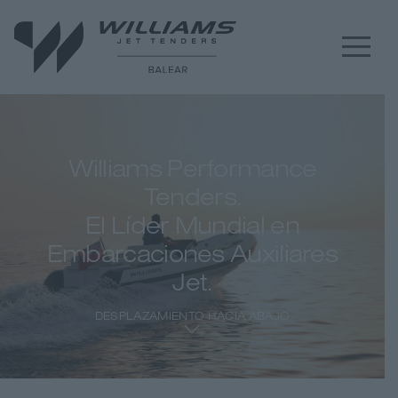
Williams Performance
Tenders.
El Líder Mundial en
Embarcaciones Auxiliares
Jet.
DESPLAZAMIENTO HACIA ABAJO