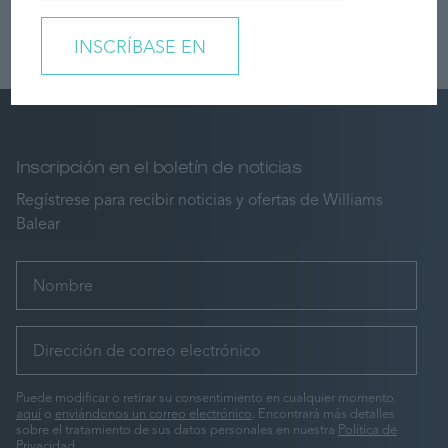
Inscripción en el boletín de noticias
Regístrese para recibir noticias y ofertas de Williams
Balear
Puede modificar o retirar su consentimiento en cualquier momento
aquí
o
enviándonos un correo electrónico
. Encontrará más detalles
sobre el tratamiento de sus datos personales en nuestra
Política de
Privacidad
.