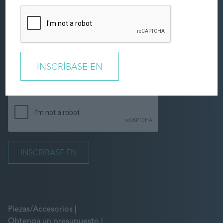
Puede modificar o retirar su consentimiento en cualquier momento
aquí
o
enviándonos un correo electrónico
. Encontrará más detalles
sobre el tratamiento de sus datos personales en nuestra
Política de
Privacidad
.
Piezas/Accesorios
Obtenga un presupuesto