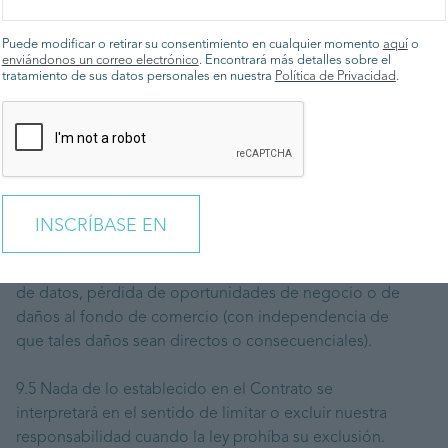
previsiones y declaraciones, la Sociedad no asume
responsabilidad y a usted no le corresponde acción
Puede modificar o retirar su consentimiento en cualquier momento
aquí
o
alguna.
enviándonos un correo electrónico
. Encontrará más detalles sobre el
tratamiento de sus datos personales en nuestra
Política de Privacidad
.
9.3 La responsabilidad total de la Sociedad por todas
las reclamaciones en relación con una sola acción o
incumplimiento por nuestra parte (con independencia
de que haya mediado negligencia de la Sociedad o no)
no excederá de una cantidad igual al Precio.
9.4 No responderemos en ningún caso de daños y
perjuicios consecuenciales ni de lucro cesante, pérdida
de datos, pérdida de oportunidades de negocio o de
daños al fondo de comercio (con independencia de
que tales daños sean directos o consecuenciales).
9.5 Nada de lo establecido en el Contrato se
interpretará en el sentido de limitar o excluir nuestra
responsabilidad cuando la ley prohíba su exclusión.