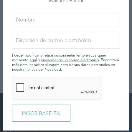
Williams Balear
información de nosotros.
Puede modificar o retirar su consentimiento en cualquier momento
aquí
o
enviándonos un correo electrónico
. Encontrará más detalles
sobre el tratamiento de sus datos personales en nuestra
política de
privacidad
.
"Nosotros" se refiere a Williams Balear S.L.U.
Puede modificar o retirar su consentimiento en cualquier
momento
aquí
o
enviándonos un correo electrónico
. Encontrará
más detalles sobre el tratamiento de sus datos personales en
nuestra
Política de Privacidad
.
Inscripción en el boletín de noticias
Regístrese para recibir noticias y ofertas de Williams